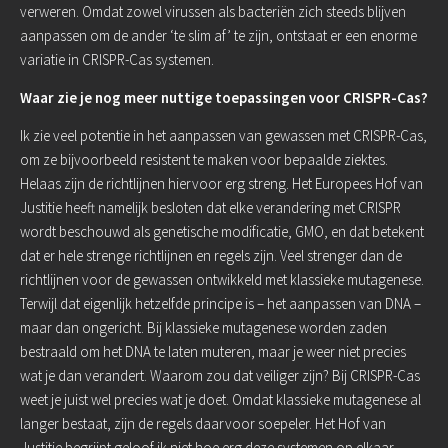
verweren. Omdat zowel virussen als bacteriën zich steeds blijven
aanpassen om de ander ‘te slim af’ te zijn, ontstaat er een enorme
variatie in CRISPR-Cas systemen.
Waar zie je nog meer nuttige toepassingen voor CRISPR-Cas?
Ik zie veel potentie in het aanpassen van gewassen met CRISPR-Cas,
om ze bijvoorbeeld resistent te maken voor bepaalde ziektes.
Helaas zijn de richtlijnen hiervoor erg streng. Het Europees Hof van
Justitie heeft namelijk besloten dat elke verandering met CRISPR
wordt beschouwd als genetische modificatie, GMO, en dat betekent
dat er hele strenge richtlijnen en regels zijn. Veel strenger dan de
richtlijnen voor de gewassen ontwikkeld met klassieke mutagenese.
Terwijl dat eigenlijk hetzelfde principe is – het aanpassen van DNA –
maar dan ongericht. Bij klassieke mutagenese worden zaden
bestraald om het DNA te laten muteren, maar je weer niet precies
wat je dan verandert. Waarom zou dat veiliger zijn? Bij CRISPR-Cas
weet je juist wel precies wat je doet. Omdat klassieke mutagenese al
langer bestaat, zijn de regels daarvoor soepeler. Het Hof van
Justitie begrijpt geloof ik niet hoe erg deze systemen op elkaar